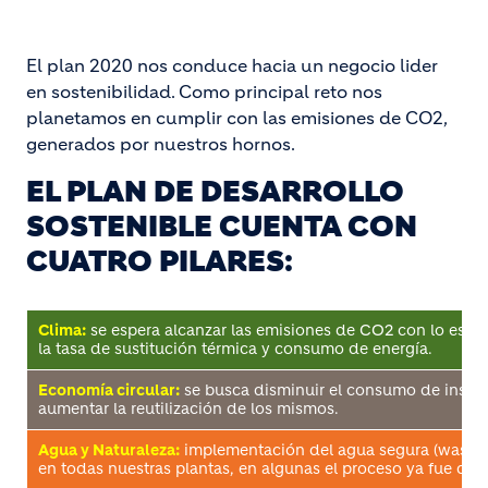
El plan 2020 nos conduce hacia un negocio lider
en sostenibilidad. Como principal reto nos
planetamos en cumplir con las emisiones de CO2,
generados por nuestros hornos.
EL PLAN DE DESARROLLO
SOSTENIBLE CUENTA CON
CUATRO PILARES:
Clima:
se espera alcanzar las emisiones de CO2 con lo esta
la tasa de sustitución térmica y consumo de energía.
Economía circular:
se busca disminuir el consumo de insu
aumentar la reutilización de los mismos.
Agua y Naturaleza:
implementación del agua segura (wash 
en todas nuestras plantas, en algunas el proceso ya fue con