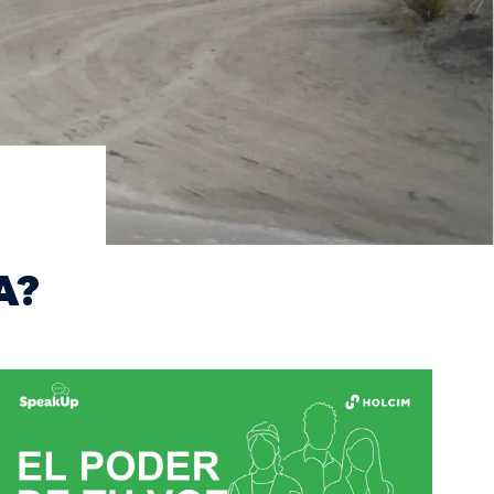
A?
Image