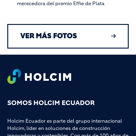
merecedora del premio Effie de Plata
VER MÁS FOTOS
Footer
SOMOS HOLCIM ECUADOR
Holcim Ecuador es parte del grupo internacional
Holcim, líder en soluciones de construcción
innovadoras y sostenibles. Con más de 100 años de