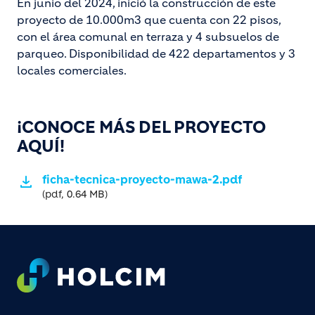
En junio del 2024, inició la construcción de este
proyecto de 10.000m3 que cuenta con 22 pisos,
con el área comunal en terraza y 4 subsuelos de
parqueo. Disponibilidad de 422 departamentos y 3
locales comerciales.
¡CONOCE MÁS DEL PROYECTO
AQUÍ!
ficha-tecnica-proyecto-mawa-2.pdf
(pdf, 0.64 MB)
Footer