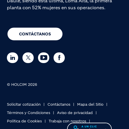
Daule, siendo esta última, Loma Alta, la primera
planta con 52% mujeres en sus operaciones.
CONTÁCTANOS
© HOLCIM 2026
Solicitar cotización
Contáctanos
Mapa del Sitio
Términos y Condiciones
Aviso de privacidad
Política de Cookies
Trabaja con nosotros
Footer bottom