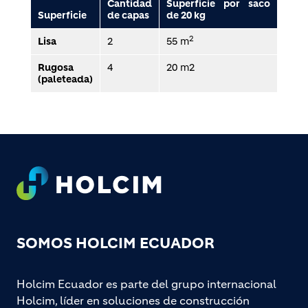
Cantidad
Superficie por saco
Superficie
de capas
de 20 kg
2
Lisa
2
55 m
Rugosa
4
20 m2
(paleteada)
Footer
SOMOS HOLCIM ECUADOR
Holcim Ecuador es parte del grupo internacional
Holcim, líder en soluciones de construcción