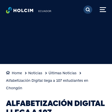
Pasar al contenido prin
ECUADOR
Home
Noticias
Últimas Noticias
Alfabetización Digital llega a 107 estudiantes en
Chongón
ALFABETIZACIÓN DIGITAL