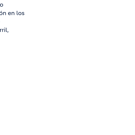
no
ón en los
e
ril,