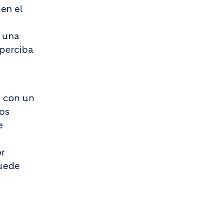
en el
e una
 perciba
a con un
os
e
or
puede