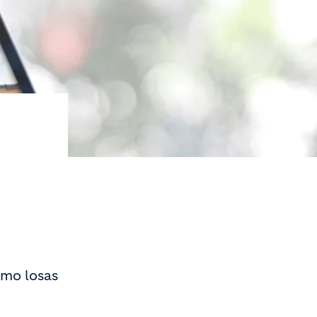
R
omo losas