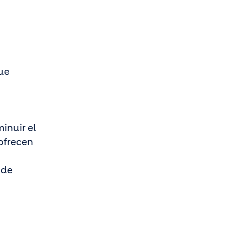
ue
inuir el
 ofrecen
 de