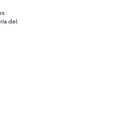
os
ría del