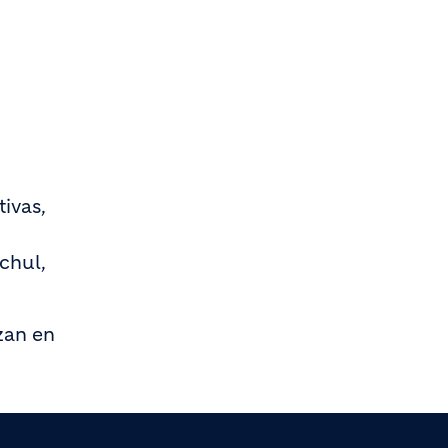
ivas,
chul,
izan en