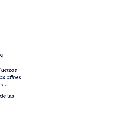
N
Fuerzas
as afines
isma.
de las