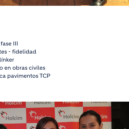
ase III
es - fidelidad
línker
o en obras civiles
ca pavimentos TCP