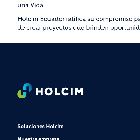
una Vida.
Holcim Ecuador ratifica su compromiso par
de crear proyectos que brinden oportunida
Footer
Soluciones Holcim
Nuestra empresa