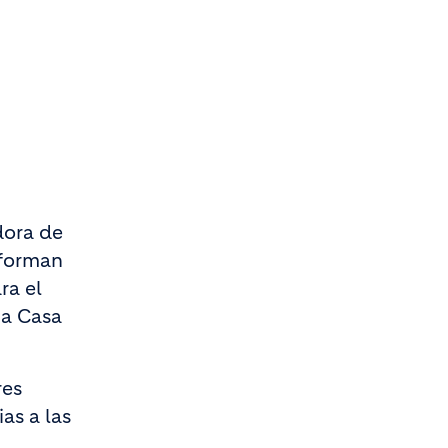
dora de
nforman
ra el
ma Casa
res
as a las