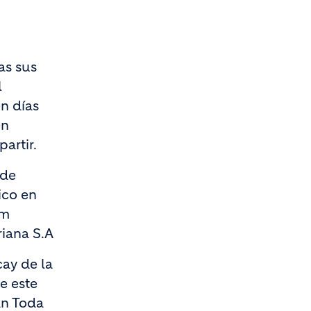
as sus
l
n días
en
artir.
 de
ico en
im
riana S.A
cay de la
e este
an Toda