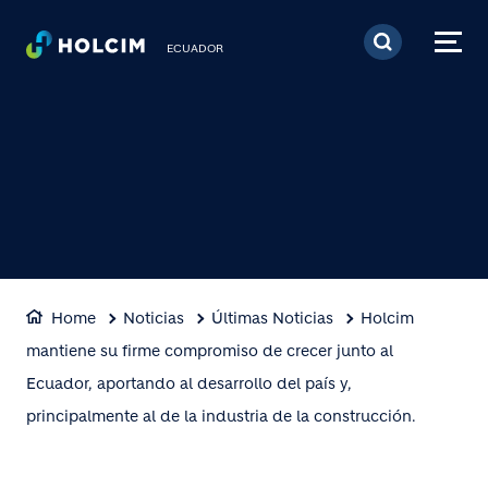
Pasar al contenido prin
ECUADOR
Home
Noticias
Últimas Noticias
Holcim
mantiene su firme compromiso de crecer junto al
Ecuador, aportando al desarrollo del país y,
principalmente al de la industria de la construcción.