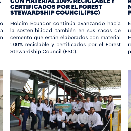
A
CON MATERIAL 100% RECICLABLE Y
CERTIFICADOS POR EL FOREST
STEWARDSHIP COUNCIL (FSC)
to
Holcim Ecuador continúa avanzando hacia
E
a
la sostenibilidad también en sus sacos de
u
en
cemento que están elaborados con material
100% reciclable y certificados por el Forest
r
Stewardship Council (FSC).
p