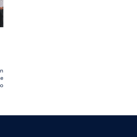
un
de
co